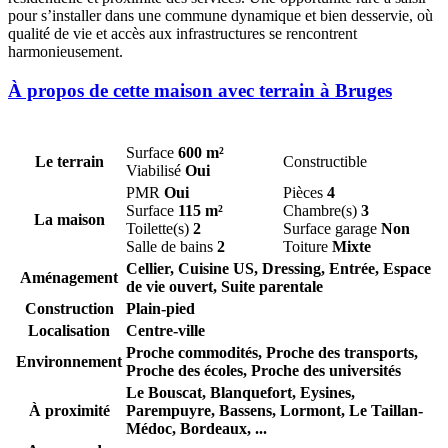
pour s’installer dans une commune dynamique et bien desservie, où
qualité de vie et accès aux infrastructures se rencontrent
harmonieusement.
À propos de cette maison avec terrain à Bruges
Surface
600 m²
Le terrain
Constructible
Viabilisé
Oui
PMR
Oui
Pièces
4
Surface
115 m²
Chambre(s)
3
La maison
Toilette(s)
2
Surface garage
Non
Salle de bains
2
Toiture
Mixte
Cellier, Cuisine US, Dressing, Entrée, Espace
Aménagement
de vie ouvert, Suite parentale
Construction
Plain-pied
Localisation
Centre-ville
Proche commodités, Proche des transports,
Environnement
Proche des écoles, Proche des universités
Le Bouscat,
Blanquefort,
Eysines,
À proximité
Parempuyre,
Bassens,
Lormont,
Le Taillan-
Médoc,
Bordeaux,
...