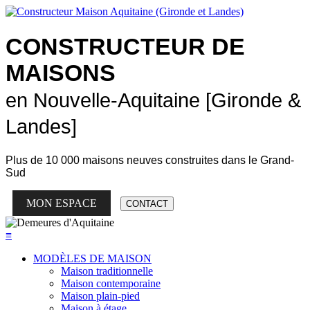
CONSTRUCTEUR DE
MAISONS
en Nouvelle-Aquitaine [Gironde &
Landes]
Plus de
10 000 maisons neuves
construites dans le Grand-
Sud
MON ESPACE
CONTACT
≡
MODÈLES DE MAISON
Maison traditionnelle
Maison contemporaine
Maison plain-pied
Maison à étage