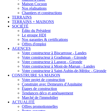
Maison Cocoon
Nos réalisations
Chantiers et constructions
TERRAINS
TERRAINS + MAISONS
SOCIÉTÉ
Édito du Président
Le groupe HDI
Nos garanties & certifications
Offres d'emploi
AGENCES
Votre constructeur à Biscarrosse - Landes
Votre constructeur à Gradignan - Gironde
Votre constructeur à Langon - Gironde
Votre constructeur à Mont-de-Marsan - Landes
Votre constructeur à Saint-Aubin-de-Médoc - Gironde
CONSTRUIRE SA MAISON
Votre projet de construction
Construire avec Demeures d'Aquitaine
Étapes de construction
Tendances déco et aménagement
Marché de l'immobilier
ACTUALITÉ
Offres promotionnelles
Portes ouvertes