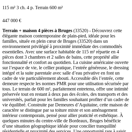
115 m²
3 ch.
4 p.
Terrain 600 m²
447 000 €
Terrain + maison 4 pièces à Bruges
(33520) - Découvrez cette
élégante maison contemporaine de plain-pied, idéale pour les
familles, située en plein cœur de Bruges (33520) dans un
environnement privilégié à proximité immédiate des commodités
essentielles. Avec une surface habitable de 115 m² répartie en 4
pièces dont 3 chambres et 2 salles de bains, cette propriété allie
fonctionnalité et confort au quotidien. La cuisine américaine ouverte
sur l’espace de vie, le cellier pratique, l’entrée généreuse, le dressing
intégré et la suite parentale avec salle d’eau privative en font un
cadre de vie particulièrement abouti. Accessible dès l’entrée, cette
demeure respecte les normes PMR pour une utilisation sécurisée par
tous. Le terrain de 600 m², parfaitement entretenu, offre une intimité
préservée tout en restant à deux pas des écoles, des transports et des
universités, parfait pour les familles souhaitant profiter d’un cadre de
vie équilibré. Construite par Demeures d’Aquitaine, cette maison de
caractère se distingue par sa toiture mixte et son aménagement
intérieur contemporain, pensé pour allier praticité et esthétique. À
quelques minutes du centre-ville de Bordeaux, Bruges bénéficie
d’une situation géographique idéale pour concilier tranquillité
résidentielle et proximité des services. Une opportunité rare à saisir