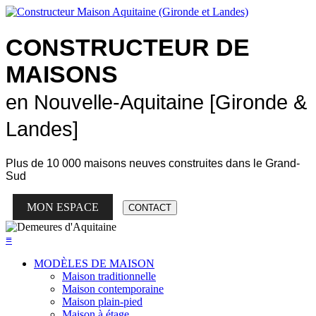
CONSTRUCTEUR DE
MAISONS
en Nouvelle-Aquitaine [Gironde &
Landes]
Plus de
10 000 maisons neuves
construites dans le Grand-
Sud
MON ESPACE
CONTACT
≡
MODÈLES DE MAISON
Maison traditionnelle
Maison contemporaine
Maison plain-pied
Maison à étage