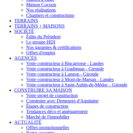
Maison Cocoon
Nos réalisations
Chantiers et constructions
TERRAINS
TERRAINS + MAISONS
SOCIÉTÉ
Édito du Président
Le groupe HDI
Nos garanties & certifications
Offres d'emploi
AGENCES
Votre constructeur à Biscarrosse - Landes
Votre constructeur à Gradignan - Gironde
Votre constructeur à Langon - Gironde
Votre constructeur à Mont-de-Marsan - Landes
Votre constructeur à Saint-Aubin-de-Médoc - Gironde
CONSTRUIRE SA MAISON
Votre projet de construction
Construire avec Demeures d'Aquitaine
Étapes de construction
Tendances déco et aménagement
Marché de l'immobilier
ACTUALITÉ
Offres promotionnelles
Portes ouvertes