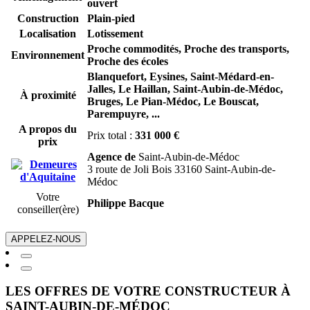
ouvert
Construction
Plain-pied
Localisation
Lotissement
Proche commodités, Proche des transports,
Environnement
Proche des écoles
Blanquefort,
Eysines,
Saint-Médard-en-
Jalles,
Le Haillan,
Saint-Aubin-de-Médoc,
À proximité
Bruges,
Le Pian-Médoc,
Le Bouscat,
Parempuyre,
...
A propos du
Prix total :
331 000 €
prix
Agence de
Saint-Aubin-de-Médoc
3 route de Joli Bois 33160 Saint-Aubin-de-
Médoc
Votre
Philippe Bacque
conseiller(ère)
APPELEZ-NOUS
LES OFFRES DE VOTRE CONSTRUCTEUR À
SAINT-AUBIN-DE-MÉDOC