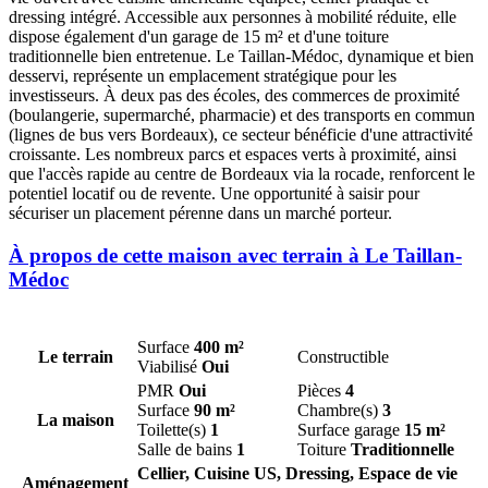
dressing intégré. Accessible aux personnes à mobilité réduite, elle
dispose également d'un garage de 15 m² et d'une toiture
traditionnelle bien entretenue. Le Taillan-Médoc, dynamique et bien
desservi, représente un emplacement stratégique pour les
investisseurs. À deux pas des écoles, des commerces de proximité
(boulangerie, supermarché, pharmacie) et des transports en commun
(lignes de bus vers Bordeaux), ce secteur bénéficie d'une attractivité
croissante. Les nombreux parcs et espaces verts à proximité, ainsi
que l'accès rapide au centre de Bordeaux via la rocade, renforcent le
potentiel locatif ou de revente. Une opportunité à saisir pour
sécuriser un placement pérenne dans un marché porteur.
À propos de cette maison avec terrain à Le Taillan-
Médoc
Surface
400 m²
Le terrain
Constructible
Viabilisé
Oui
PMR
Oui
Pièces
4
Surface
90 m²
Chambre(s)
3
La maison
Toilette(s)
1
Surface garage
15 m²
Salle de bains
1
Toiture
Traditionnelle
Cellier, Cuisine US, Dressing, Espace de vie
Aménagement