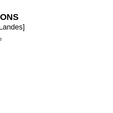
SONS
 Landes]
d