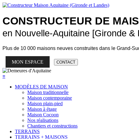
CONSTRUCTEUR DE
MAI
en Nouvelle-Aquitaine [Gironde &
Plus de
10 000 maisons neuves
construites dans le Grand-Su
MON ESPACE
CONTACT
≡
MODÈLES DE MAISON
Maison traditionnelle
Maison contemporaine
Maison plain-pied
Maison à étage
Maison Cocoon
Nos réalisations
Chantiers et constructions
TERRAINS
TERRAINS + MAISONS