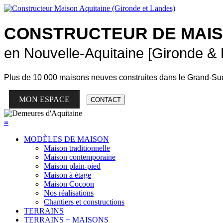
CONSTRUCTEUR DE
MAI
en Nouvelle-Aquitaine [Gironde &
Plus de
10 000 maisons neuves
construites dans le Grand-Su
MON ESPACE
CONTACT
≡
MODÈLES DE MAISON
Maison traditionnelle
Maison contemporaine
Maison plain-pied
Maison à étage
Maison Cocoon
Nos réalisations
Chantiers et constructions
TERRAINS
TERRAINS + MAISONS