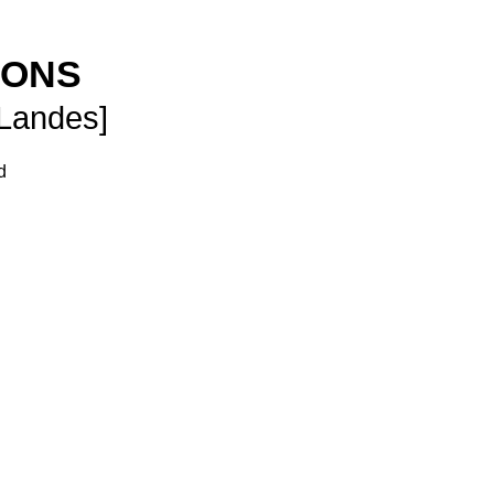
SONS
 Landes]
d