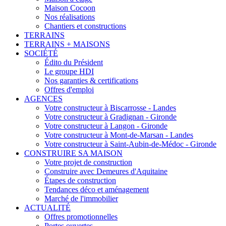
Maison Cocoon
Nos réalisations
Chantiers et constructions
TERRAINS
TERRAINS + MAISONS
SOCIÉTÉ
Édito du Président
Le groupe HDI
Nos garanties & certifications
Offres d'emploi
AGENCES
Votre constructeur à Biscarrosse - Landes
Votre constructeur à Gradignan - Gironde
Votre constructeur à Langon - Gironde
Votre constructeur à Mont-de-Marsan - Landes
Votre constructeur à Saint-Aubin-de-Médoc - Gironde
CONSTRUIRE SA MAISON
Votre projet de construction
Construire avec Demeures d'Aquitaine
Étapes de construction
Tendances déco et aménagement
Marché de l'immobilier
ACTUALITÉ
Offres promotionnelles
Portes ouvertes