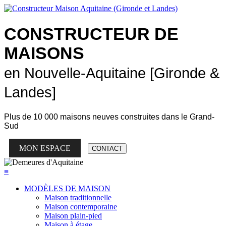
CONSTRUCTEUR DE
MAISONS
en Nouvelle-Aquitaine [Gironde &
Landes]
Plus de
10 000 maisons neuves
construites dans le Grand-
Sud
MON ESPACE
CONTACT
≡
MODÈLES DE MAISON
Maison traditionnelle
Maison contemporaine
Maison plain-pied
Maison à étage