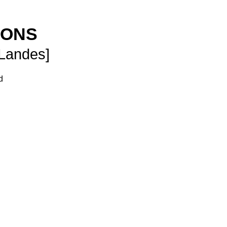
SONS
 Landes]
d