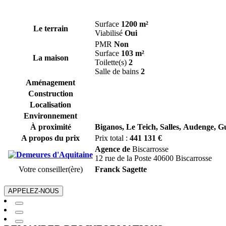
Surface
1200 m²
Le terrain
Viabilisé
Oui
PMR
Non
Surface
103 m²
La maison
Toilette(s)
2
Salle de bains
2
Aménagement
Construction
Localisation
Environnement
À proximité
Biganos,
Le Teich,
Salles,
Audenge,
Gu
A propos du prix
Prix total :
441 131 €
Agence de
Biscarrosse
12 rue de la Poste 40600 Biscarrosse
Votre conseiller(ère)
Franck Sagette
APPELEZ-NOUS