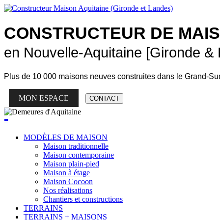
CONSTRUCTEUR DE
MAI
en Nouvelle-Aquitaine [Gironde &
Plus de
10 000 maisons neuves
construites dans le Grand-Su
MON ESPACE
CONTACT
≡
MODÈLES DE MAISON
Maison traditionnelle
Maison contemporaine
Maison plain-pied
Maison à étage
Maison Cocoon
Nos réalisations
Chantiers et constructions
TERRAINS
TERRAINS + MAISONS