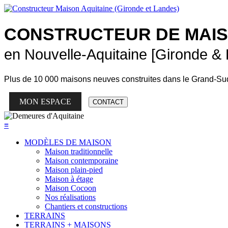
CONSTRUCTEUR DE
MAI
en Nouvelle-Aquitaine [Gironde &
Plus de
10 000 maisons neuves
construites dans le Grand-Su
MON ESPACE
CONTACT
≡
MODÈLES DE MAISON
Maison traditionnelle
Maison contemporaine
Maison plain-pied
Maison à étage
Maison Cocoon
Nos réalisations
Chantiers et constructions
TERRAINS
TERRAINS + MAISONS