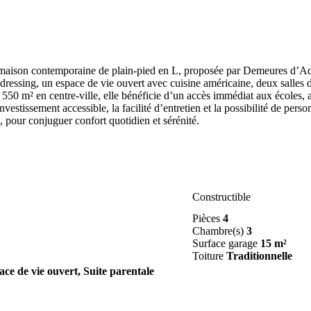
ison contemporaine de plain-pied en L, proposée par Demeures d’Aquitai
essing, un espace de vie ouvert avec cuisine américaine, deux salles de 
 550 m² en centre-ville, elle bénéficie d’un accès immédiat aux écoles, 
estissement accessible, la facilité d’entretien et la possibilité de perso
, pour conjuguer confort quotidien et sérénité.
Constructible
Pièces
4
Chambre(s)
3
Surface garage
15 m²
Toiture
Traditionnelle
ace de vie ouvert, Suite parentale