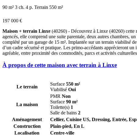
90 m²
3 ch.
4 p.
Terrain 550 m²
197 000 €
Maison + terrain Linxe
(40260) - Découvrez à Linxe (40260) cette ma
agencés, elle comprend une suite parentale, deux autres chambres, un dr
complété par un garage de 15 m². Implantée sur un terrain viabilisé de
d’un cadre sécurisé et pratique. Les primo-accédants apprécieront un inv
agréable, entre proximité des commodités, parcs et activités culturelles
À propos de cette maison avec terrain à Linxe
Surface
550 m²
Le terrain
Viabilisé
Oui
PMR
Non
Surface
90 m²
La maison
Toilette(s)
1
Salle de bains
2
Aménagement
Cellier, Cuisine US, Dressing, Entrée, Esp
Construction
Plain-pied, En L
Localisation
Centre-ville