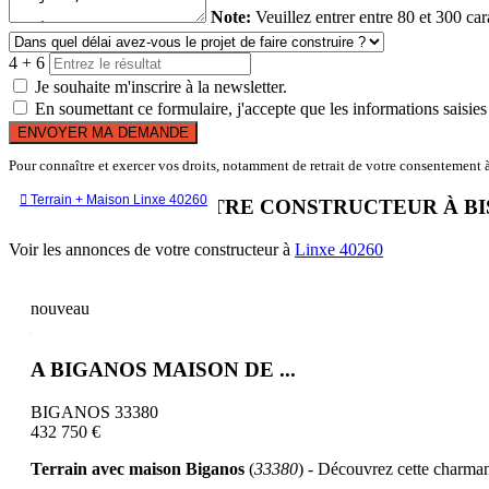
Note:
Veuillez entrer entre 80 et 300 car
4 + 6
Je souhaite m'inscrire à la newsletter.
En soumettant ce formulaire, j'accepte que les informations saisies 
ENVOYER MA DEMANDE
Pour connaître et exercer vos droits, notamment de retrait de votre consentement à 

Terrain + Maison Linxe 40260
LES OFFRES DE VOTRE CONSTRUCTEUR À B
Voir les annonces de votre constructeur à
Linxe 40260
nouveau
A BIGANOS MAISON DE ...
BIGANOS 33380
432 750 €
Terrain avec maison Biganos
(
33380
) - Découvrez cette charman