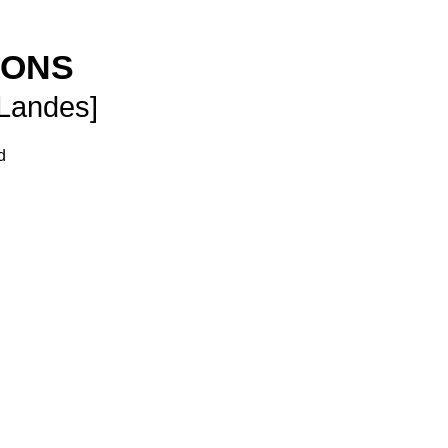
SONS
 Landes]
d