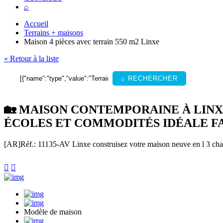
⌕
Accueil
Terrains + maisons
Maison 4 pièces avec terrain 550 m2 Linxe
« Retour à la liste
⌕ RECHERCHER
🏡 MAISON CONTEMPORAINE À LINXE
ÉCOLES ET COMMODITÉS IDÉALE F
[AR]
Réf.: 11135-AV
Linxe construisez votre maison neuve en l 3 cha


Modèle de maison