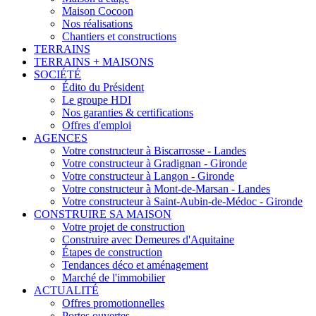
Maison Cocoon
Nos réalisations
Chantiers et constructions
TERRAINS
TERRAINS + MAISONS
SOCIÉTÉ
Édito du Président
Le groupe HDI
Nos garanties & certifications
Offres d'emploi
AGENCES
Votre constructeur à Biscarrosse - Landes
Votre constructeur à Gradignan - Gironde
Votre constructeur à Langon - Gironde
Votre constructeur à Mont-de-Marsan - Landes
Votre constructeur à Saint-Aubin-de-Médoc - Gironde
CONSTRUIRE SA MAISON
Votre projet de construction
Construire avec Demeures d'Aquitaine
Étapes de construction
Tendances déco et aménagement
Marché de l'immobilier
ACTUALITÉ
Offres promotionnelles
Portes ouvertes