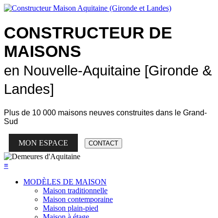
CONSTRUCTEUR DE
MAISONS
en Nouvelle-Aquitaine [Gironde &
Landes]
Plus de
10 000 maisons neuves
construites dans le Grand-
Sud
MON ESPACE
CONTACT
≡
MODÈLES DE MAISON
Maison traditionnelle
Maison contemporaine
Maison plain-pied
Maison à étage