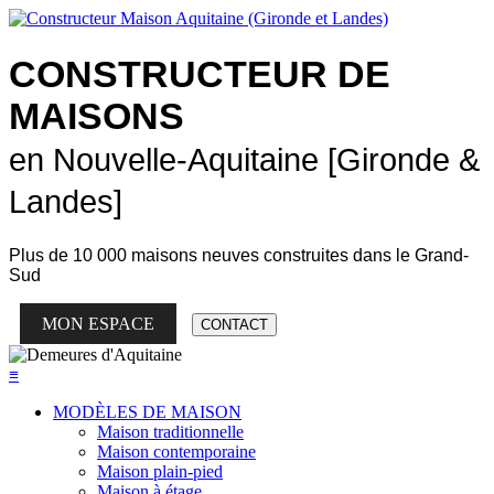
CONSTRUCTEUR DE
MAISONS
en Nouvelle-Aquitaine [Gironde &
Landes]
Plus de
10 000 maisons neuves
construites dans le Grand-
Sud
MON ESPACE
CONTACT
≡
MODÈLES DE MAISON
Maison traditionnelle
Maison contemporaine
Maison plain-pied
Maison à étage