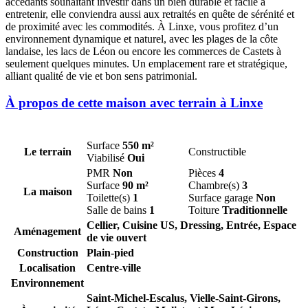
accédants souhaitant investir dans un bien durable et facile à
entretenir, elle conviendra aussi aux retraités en quête de sérénité et
de proximité avec les commodités. À Linxe, vous profitez d’un
environnement dynamique et naturel, avec les plages de la côte
landaise, les lacs de Léon ou encore les commerces de Castets à
seulement quelques minutes. Un emplacement rare et stratégique,
alliant qualité de vie et bon sens patrimonial.
À propos de cette maison avec terrain à Linxe
Surface
550 m²
Le terrain
Constructible
Viabilisé
Oui
PMR
Non
Pièces
4
Surface
90 m²
Chambre(s)
3
La maison
Toilette(s)
1
Surface garage
Non
Salle de bains
1
Toiture
Traditionnelle
Cellier, Cuisine US, Dressing, Entrée, Espace
Aménagement
de vie ouvert
Construction
Plain-pied
Localisation
Centre-ville
Environnement
Saint-Michel-Escalus,
Vielle-Saint-Girons,