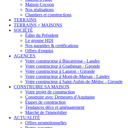
Maison Cocoon
Nos réalisations
Chantiers et constructions
TERRAINS
TERRAINS + MAISONS
SOCIÉTÉ
Édito du Président
Le groupe HDI
Nos garanties & certifications
Offres d'emploi
AGENCES
Votre constructeur à Biscarrosse - Landes
Votre constructeur à Gradignan - Gironde
Votre constructeur à Langon - Gironde
Votre constructeur à Mont-de-Marsan - Landes
Votre constructeur à Saint-Aubin-de-Médoc - Gironde
CONSTRUIRE SA MAISON
Votre projet de construction
Construire avec Demeures d'Aquitaine
Étapes de construction
Tendances déco et aménagement
Marché de l'immobilier
ACTUALITÉ
Offres promotionnelles
Portes ouvertes