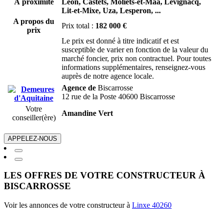
À proximité
Léon,
Castets,
Moliets-et-Maa,
Lévignacq,
Lit-et-Mixe,
Uza,
Lesperon,
...
A propos du
Prix total :
182 000 €
prix
Le prix est donné à titre indicatif et est
susceptible de varier en fonction de la valeur du
marché foncier, prix non contractuel. Pour toutes
informations supplémentaires, renseignez-vous
auprès de notre agence locale.
Agence de
Biscarrosse
12 rue de la Poste 40600 Biscarrosse
Votre
Amandine Vert
conseiller(ère)
APPELEZ-NOUS
LES OFFRES DE VOTRE CONSTRUCTEUR À
BISCARROSSE
Voir les annonces de votre constructeur à
Linxe 40260