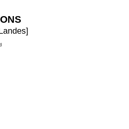
SONS
 Landes]
d