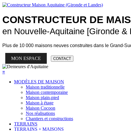
CONSTRUCTEUR DE
MAI
en Nouvelle-Aquitaine [Gironde &
Plus de
10 000 maisons neuves
construites dans le Grand-Su
MON ESPACE
CONTACT
≡
MODÈLES DE MAISON
Maison traditionnelle
Maison contemporaine
Maison plain-pied
Maison à étage
Maison Cocoon
Nos réalisations
Chantiers et constructions
TERRAINS
TERRAINS + MAISONS