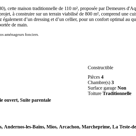
), cette maison traditionnelle de 110 m², proposée par Demeures d'Aqui
 projet, à construire sur un terrain viabilisé de 800 m², comprend une cu
rez également d’un dressing et d’un cellier, pour un confort optimal au q
portée de main.
nos aménageurs fonciers.
Constructible
Pièces
4
Chambre(s)
3
Surface garage
Non
Toiture
Traditionnelle
ie ouvert, Suite parentale
s,
Andernos-les-Bains,
Mios,
Arcachon,
Marcheprime,
La Teste-d