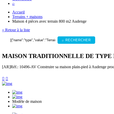
⌕
Accueil
Terrains + maisons
Maison 4 pièces avec terrain 800 m2 Audenge
« Retour à la liste
⌕ RECHERCHER
MAISON TRADITIONNELLE DE TYPE L
[AR]
Réf.: 10496-AV
Construire sa maison plain-pied à Audenge proch


Modèle de maison