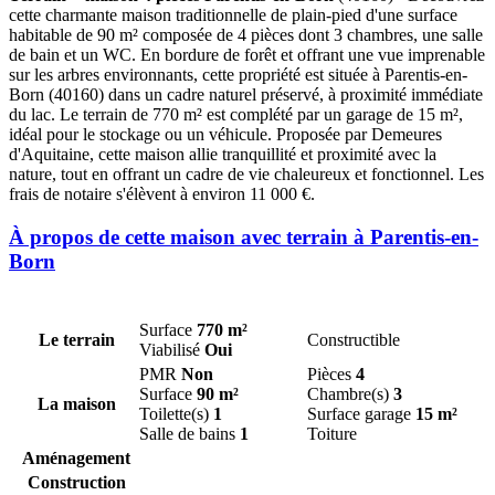
cette charmante maison traditionnelle de plain-pied d'une surface
habitable de 90 m² composée de 4 pièces dont 3 chambres, une salle
de bain et un WC. En bordure de forêt et offrant une vue imprenable
sur les arbres environnants, cette propriété est située à Parentis-en-
Born (40160) dans un cadre naturel préservé, à proximité immédiate
du lac. Le terrain de 770 m² est complété par un garage de 15 m²,
idéal pour le stockage ou un véhicule. Proposée par Demeures
d'Aquitaine, cette maison allie tranquillité et proximité avec la
nature, tout en offrant un cadre de vie chaleureux et fonctionnel. Les
frais de notaire s'élèvent à environ 11 000 €.
À propos de cette maison avec terrain à Parentis-en-
Born
Surface
770 m²
Le terrain
Constructible
Viabilisé
Oui
PMR
Non
Pièces
4
Surface
90 m²
Chambre(s)
3
La maison
Toilette(s)
1
Surface garage
15 m²
Salle de bains
1
Toiture
Aménagement
Construction