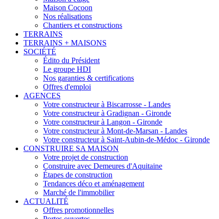
Maison Cocoon
Nos réalisations
Chantiers et constructions
TERRAINS
TERRAINS + MAISONS
SOCIÉTÉ
Édito du Président
Le groupe HDI
Nos garanties & certifications
Offres d'emploi
AGENCES
Votre constructeur à Biscarrosse - Landes
Votre constructeur à Gradignan - Gironde
Votre constructeur à Langon - Gironde
Votre constructeur à Mont-de-Marsan - Landes
Votre constructeur à Saint-Aubin-de-Médoc - Gironde
CONSTRUIRE SA MAISON
Votre projet de construction
Construire avec Demeures d'Aquitaine
Étapes de construction
Tendances déco et aménagement
Marché de l'immobilier
ACTUALITÉ
Offres promotionnelles
Portes ouvertes