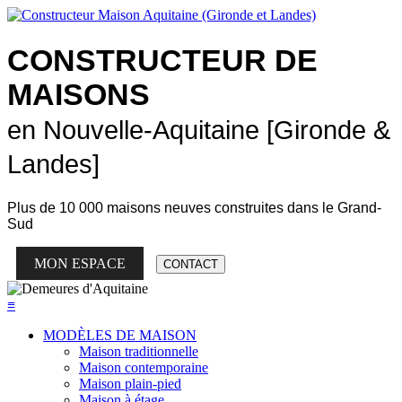
CONSTRUCTEUR DE
MAISONS
en Nouvelle-Aquitaine [Gironde &
Landes]
Plus de
10 000 maisons neuves
construites dans le Grand-
Sud
MON ESPACE
CONTACT
≡
MODÈLES DE MAISON
Maison traditionnelle
Maison contemporaine
Maison plain-pied
Maison à étage