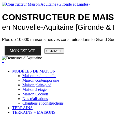
CONSTRUCTEUR DE
MAI
en Nouvelle-Aquitaine [Gironde &
Plus de
10 000 maisons neuves
construites dans le Grand-Su
MON ESPACE
CONTACT
≡
MODÈLES DE MAISON
Maison traditionnelle
Maison contemporaine
Maison plain-pied
Maison à étage
Maison Cocoon
Nos réalisations
Chantiers et constructions
TERRAINS
TERRAINS + MAISONS