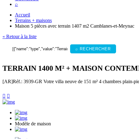
⌕
Accueil
Terrains + maisons
Maison 5 pièces avec terrain 1407 m2 Camblanes-et-Meynac
« Retour à la liste
⌕ RECHERCHER
TERRAIN 1400 M² + MAISON CONTEM
[AR]
Réf.: 3939-GR
Votre villa neuve de 151 m² 4 chambres plain-pi


Modèle de maison