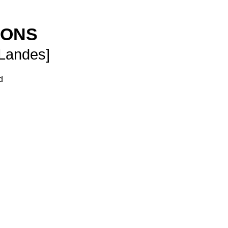
SONS
 Landes]
d