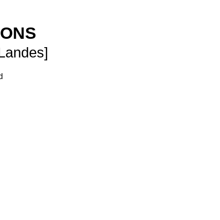
SONS
 Landes]
d