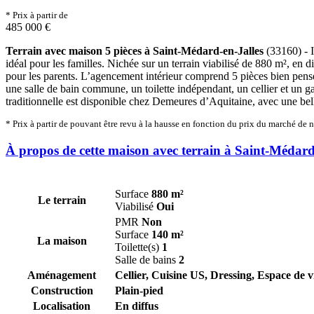
* Prix à partir de
485 000 €
Terrain avec maison 5 pièces à Saint-Médard-en-Jalles
(33160) - I
idéal pour les familles. Nichée sur un terrain viabilisé de 880 m², en 
pour les parents. L’agencement intérieur comprend 5 pièces bien pensée
une salle de bain commune, un toilette indépendant, un cellier et un g
traditionnelle est disponible chez Demeures d’Aquitaine, avec une bel
* Prix à partir de pouvant être revu à la hausse en fonction du prix du marché de 
À propos de cette maison avec terrain à Saint-Médard
Surface
880 m²
Le terrain
Viabilisé
Oui
PMR
Non
Surface
140 m²
La maison
Toilette(s)
1
Salle de bains
2
Aménagement
Cellier, Cuisine US, Dressing, Espace de v
Construction
Plain-pied
Localisation
En diffus