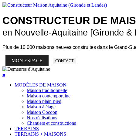
CONSTRUCTEUR DE
MAI
en Nouvelle-Aquitaine [Gironde &
Plus de
10 000 maisons neuves
construites dans le Grand-Su
MON ESPACE
CONTACT
≡
MODÈLES DE MAISON
Maison traditionnelle
Maison contemporaine
Maison plain-pied
Maison à étage
Maison Cocoon
Nos réalisations
Chantiers et constructions
TERRAINS
TERRAINS + MAISONS