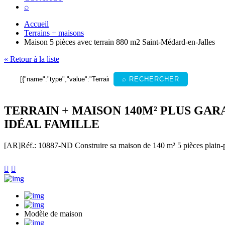
⌕
Accueil
Terrains + maisons
Maison 5 pièces avec terrain 880 m2 Saint-Médard-en-Jalles
« Retour à la liste
⌕ RECHERCHER
TERRAIN + MAISON 140M² PLUS GAR
IDÉAL FAMILLE
[AR]
Réf.: 10887-ND
Construire sa maison de 140 m² 5 pièces plain-p


Modèle de maison