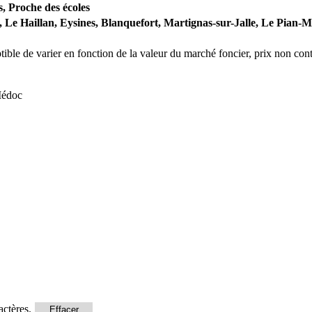
, Proche des écoles
,
Le Haillan,
Eysines,
Blanquefort,
Martignas-sur-Jalle,
Le Pian-M
ceptible de varier en fonction de la valeur du marché foncier, prix non c
Médoc
actères.
Effacer