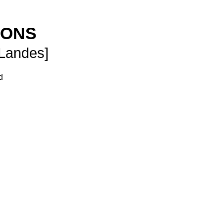
SONS
 Landes]
d