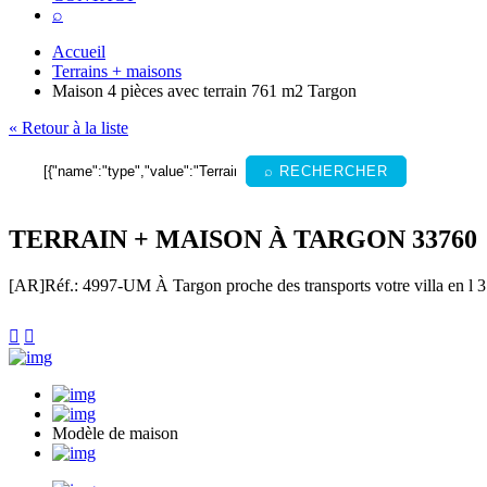
⌕
Accueil
Terrains + maisons
Maison 4 pièces avec terrain 761 m2 Targon
« Retour à la liste
⌕ RECHERCHER
TERRAIN + MAISON À TARGON 33760
[AR]
Réf.: 4997-UM
À Targon proche des transports votre villa en l 3


Modèle de maison