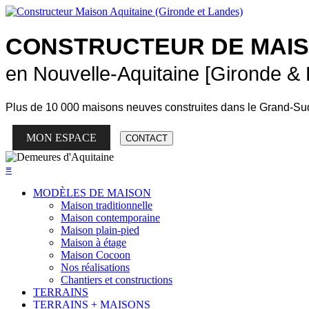
CONSTRUCTEUR DE
MAI
en Nouvelle-Aquitaine [Gironde &
Plus de
10 000 maisons neuves
construites dans le Grand-Su
MON ESPACE
CONTACT
≡
MODÈLES DE MAISON
Maison traditionnelle
Maison contemporaine
Maison plain-pied
Maison à étage
Maison Cocoon
Nos réalisations
Chantiers et constructions
TERRAINS
TERRAINS + MAISONS