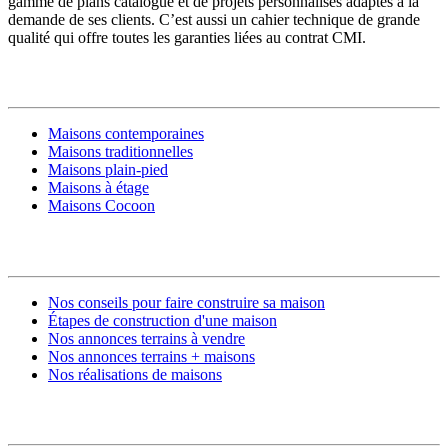
gamme de plans catalogue et de projets personnalisés adaptés à la
demande de ses clients. C’est aussi un cahier technique de grande
qualité qui offre toutes les garanties liées au contrat CMI.
MODÈLES DE MAISONS
Maisons contemporaines
Maisons traditionnelles
Maisons plain-pied
Maisons à étage
Maisons Cocoon
CONSTRUIRE SA MAISON
Nos conseils pour faire construire sa maison
Étapes de construction d'une maison
Nos annonces terrains à vendre
Nos annonces terrains + maisons
Nos réalisations de maisons
CONTACT