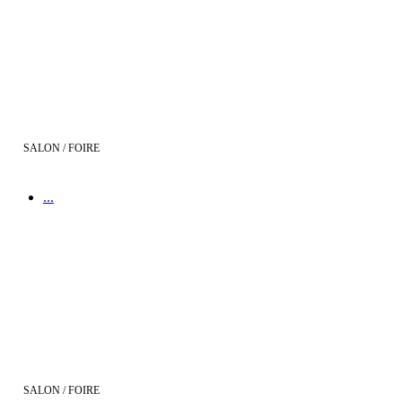
Demeures d'Aquitaine présent au 18e salon Projet Habitat le 07, 08
et 09 mars 2014 !
SALON / FOIRE
...
Salon de l'Immobilier de Bordeaux les 4, 5 & 6 avril 2014
SALON / FOIRE