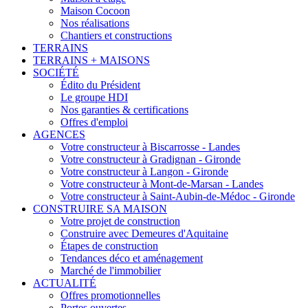
Maison Cocoon
Nos réalisations
Chantiers et constructions
TERRAINS
TERRAINS + MAISONS
SOCIÉTÉ
Édito du Président
Le groupe HDI
Nos garanties & certifications
Offres d'emploi
AGENCES
Votre constructeur à Biscarrosse - Landes
Votre constructeur à Gradignan - Gironde
Votre constructeur à Langon - Gironde
Votre constructeur à Mont-de-Marsan - Landes
Votre constructeur à Saint-Aubin-de-Médoc - Gironde
CONSTRUIRE SA MAISON
Votre projet de construction
Construire avec Demeures d'Aquitaine
Étapes de construction
Tendances déco et aménagement
Marché de l'immobilier
ACTUALITÉ
Offres promotionnelles
Portes ouvertes