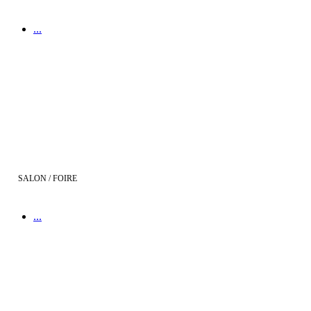
...
Demeures d'Aquitaine au salon de l'Habitat de Mimizan
SALON / FOIRE
...
Demeures d'Aquitaine à la Foire de Bordeaux