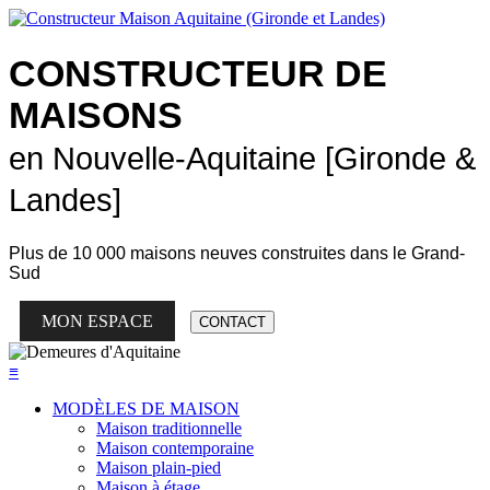
CONSTRUCTEUR DE
MAISONS
en Nouvelle-Aquitaine [Gironde &
Landes]
Plus de
10 000 maisons neuves
construites dans le Grand-
Sud
MON ESPACE
CONTACT
≡
MODÈLES DE MAISON
Maison traditionnelle
Maison contemporaine
Maison plain-pied
Maison à étage