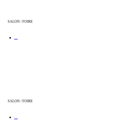
SALON / FOIRE
...
Demeures d'Aquitaine au Salon de l'Immobilier de Bordeaux !
SALON / FOIRE
...