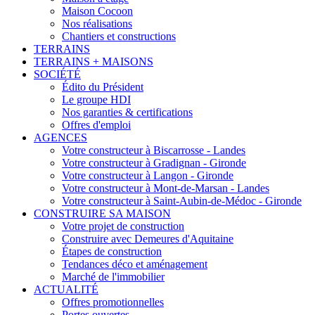
Maison Cocoon
Nos réalisations
Chantiers et constructions
TERRAINS
TERRAINS + MAISONS
SOCIÉTÉ
Édito du Président
Le groupe HDI
Nos garanties & certifications
Offres d'emploi
AGENCES
Votre constructeur à Biscarrosse - Landes
Votre constructeur à Gradignan - Gironde
Votre constructeur à Langon - Gironde
Votre constructeur à Mont-de-Marsan - Landes
Votre constructeur à Saint-Aubin-de-Médoc - Gironde
CONSTRUIRE SA MAISON
Votre projet de construction
Construire avec Demeures d'Aquitaine
Étapes de construction
Tendances déco et aménagement
Marché de l'immobilier
ACTUALITÉ
Offres promotionnelles
Portes ouvertes