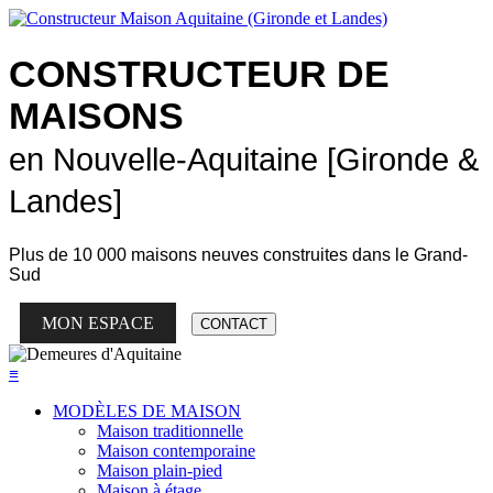
CONSTRUCTEUR DE
MAISONS
en Nouvelle-Aquitaine [Gironde &
Landes]
Plus de
10 000 maisons neuves
construites dans le Grand-
Sud
MON ESPACE
CONTACT
≡
MODÈLES DE MAISON
Maison traditionnelle
Maison contemporaine
Maison plain-pied
Maison à étage