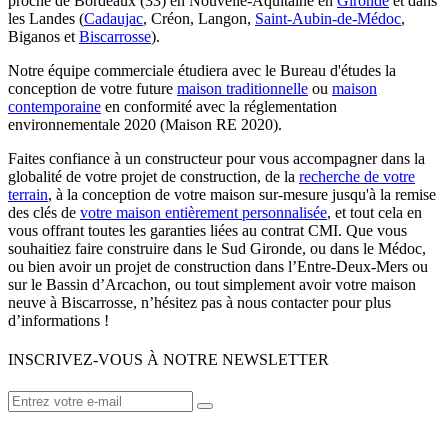
proche de Bordeaux (33) en Nouvelle-Aquitaine en
Gironde
et dans
les Landes (
Cadaujac
, Créon, Langon,
Saint-Aubin-de-Médoc
,
Biganos et
Biscarrosse
).
Notre équipe commerciale étudiera avec le Bureau d'études la
conception de votre future
maison traditionnelle
ou
maison
contemporaine
en conformité avec la réglementation
environnementale 2020 (Maison RE 2020).
Faites confiance à un constructeur pour vous accompagner dans la
globalité de votre projet de construction, de la
recherche de votre
terrain
, à la conception de votre maison sur-mesure jusqu'à la remise
des clés de
votre maison entièrement personnalisée
, et tout cela en
vous offrant toutes les garanties liées au contrat CMI. Que vous
souhaitiez faire construire dans le Sud Gironde, ou dans le Médoc,
ou bien avoir un projet de construction dans l’Entre-Deux-Mers ou
sur le Bassin d’Arcachon, ou tout simplement avoir votre maison
neuve à Biscarrosse, n’hésitez pas à nous contacter pour plus
d’informations !
INSCRIVEZ-VOUS À NOTRE NEWSLETTER
VOTRE CONSTRUCTEUR