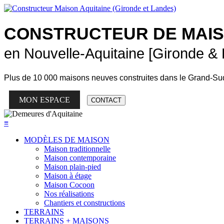
CONSTRUCTEUR DE
MAI
en Nouvelle-Aquitaine [Gironde &
Plus de
10 000 maisons neuves
construites dans le Grand-Su
MON ESPACE
CONTACT
≡
MODÈLES DE MAISON
Maison traditionnelle
Maison contemporaine
Maison plain-pied
Maison à étage
Maison Cocoon
Nos réalisations
Chantiers et constructions
TERRAINS
TERRAINS + MAISONS