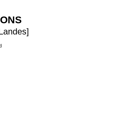
SONS
 Landes]
d