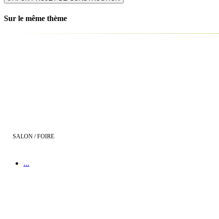
Sur le même thème
Demeures d'Aquitaine au Salon de la Maison Neuve à Bordeaux
SALON / FOIRE
...
Demeures d'Aquitaine au Salon de l'Immobilier de Bordeaux !