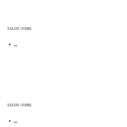
SALON / FOIRE
...
Demeures d'Aquitaine présent au 18e salon Projet Habitat le 07, 08 
SALON / FOIRE
...