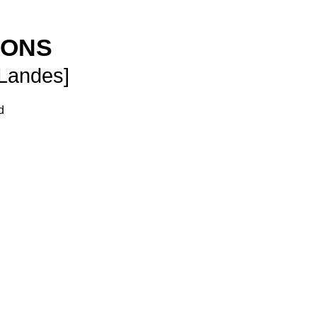
SONS
 Landes]
d