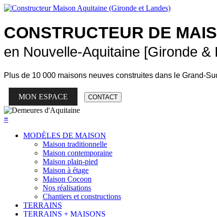
CONSTRUCTEUR DE
MAI
en Nouvelle-Aquitaine [Gironde &
Plus de
10 000 maisons neuves
construites dans le Grand-Su
MON ESPACE
CONTACT
≡
MODÈLES DE MAISON
Maison traditionnelle
Maison contemporaine
Maison plain-pied
Maison à étage
Maison Cocoon
Nos réalisations
Chantiers et constructions
TERRAINS
TERRAINS + MAISONS