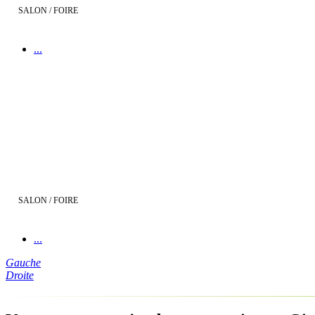
SALON / FOIRE
...
Demeures d'Aquitaine à la Foire de Bordeaux
SALON / FOIRE
...
Gauche
Droite