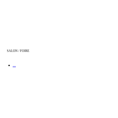
Salon de l'Immobilier de Bordeaux les 4, 5 & 6 avril 2014
SALON / FOIRE
...
Demeures d'Aquitaine au salon de l'Habitat de Mimizan