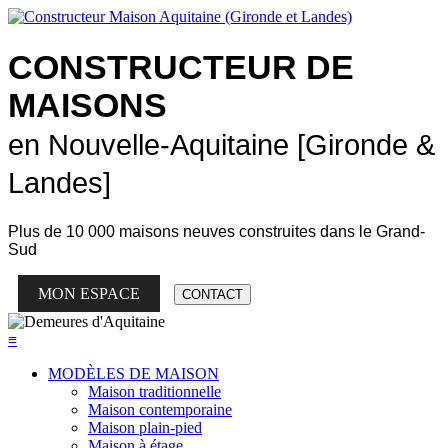
CONSTRUCTEUR DE
MAISONS
en Nouvelle-Aquitaine [Gironde &
Landes]
Plus de
10 000 maisons neuves
construites dans le Grand-
Sud
MON ESPACE
CONTACT
≡
MODÈLES DE MAISON
Maison traditionnelle
Maison contemporaine
Maison plain-pied
Maison à étage