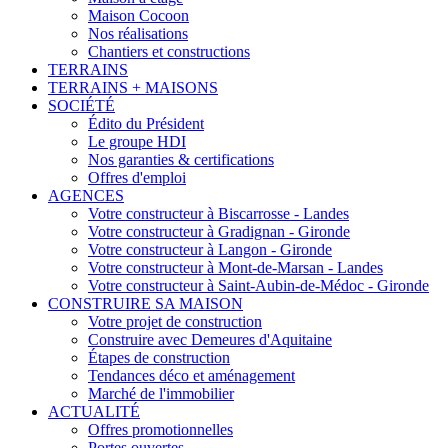
Maison Cocoon
Nos réalisations
Chantiers et constructions
TERRAINS
TERRAINS + MAISONS
SOCIÉTÉ
Édito du Président
Le groupe HDI
Nos garanties & certifications
Offres d'emploi
AGENCES
Votre constructeur à Biscarrosse - Landes
Votre constructeur à Gradignan - Gironde
Votre constructeur à Langon - Gironde
Votre constructeur à Mont-de-Marsan - Landes
Votre constructeur à Saint-Aubin-de-Médoc - Gironde
CONSTRUIRE SA MAISON
Votre projet de construction
Construire avec Demeures d'Aquitaine
Étapes de construction
Tendances déco et aménagement
Marché de l'immobilier
ACTUALITÉ
Offres promotionnelles
Portes ouvertes