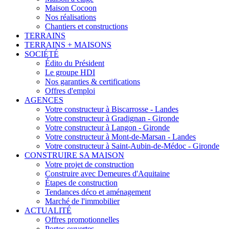
Maison Cocoon
Nos réalisations
Chantiers et constructions
TERRAINS
TERRAINS + MAISONS
SOCIÉTÉ
Édito du Président
Le groupe HDI
Nos garanties & certifications
Offres d'emploi
AGENCES
Votre constructeur à Biscarrosse - Landes
Votre constructeur à Gradignan - Gironde
Votre constructeur à Langon - Gironde
Votre constructeur à Mont-de-Marsan - Landes
Votre constructeur à Saint-Aubin-de-Médoc - Gironde
CONSTRUIRE SA MAISON
Votre projet de construction
Construire avec Demeures d'Aquitaine
Étapes de construction
Tendances déco et aménagement
Marché de l'immobilier
ACTUALITÉ
Offres promotionnelles
Portes ouvertes