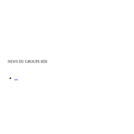
HDI en plein dans la réalité augmentée
NEWS DU GROUPE HDI
...
Nouvelle Agence Demeures d’Aquitaine à ST Aubin de Medoc