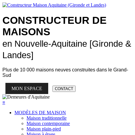
CONSTRUCTEUR DE
MAISONS
en Nouvelle-Aquitaine [Gironde &
Landes]
Plus de
10 000 maisons neuves
construites dans le Grand-
Sud
MON ESPACE
CONTACT
≡
MODÈLES DE MAISON
Maison traditionnelle
Maison contemporaine
Maison plain-pied
Maison à étage