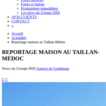
Foires et Salons
Programmes immobiliers
Les news du Groupe HDI
AVIS CLIENTS
CONTACT
⌕
Accueil
Actualités
Reportage maison au Taillan-Médoc
REPORTAGE MAISON AU TAILLAN-
MÉDOC
News du Groupe HDI
Agence de Gradignan

