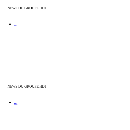
NEWS DU GROUPE HDI
...
Covid-19, information du Groupe HDI
NEWS DU GROUPE HDI
...
Votre projet de maison neuve à distance avec Demeures d'Aquitaine