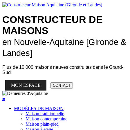
CONSTRUCTEUR DE
MAISONS
en Nouvelle-Aquitaine [Gironde &
Landes]
Plus de
10 000 maisons neuves
construites dans le Grand-
Sud
MON ESPACE
CONTACT
≡
MODÈLES DE MAISON
Maison traditionnelle
Maison contemporaine
Maison plain-pied
Maison à étage