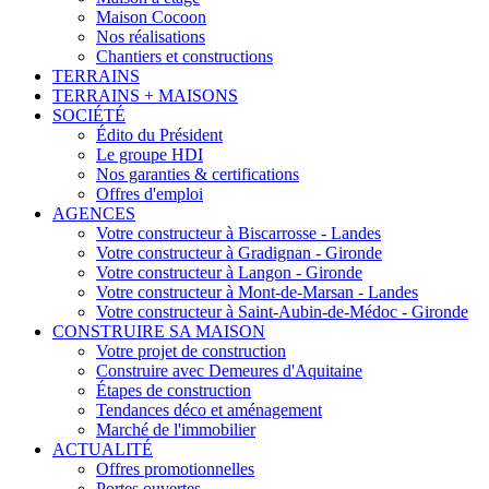
Maison Cocoon
Nos réalisations
Chantiers et constructions
TERRAINS
TERRAINS + MAISONS
SOCIÉTÉ
Édito du Président
Le groupe HDI
Nos garanties & certifications
Offres d'emploi
AGENCES
Votre constructeur à Biscarrosse - Landes
Votre constructeur à Gradignan - Gironde
Votre constructeur à Langon - Gironde
Votre constructeur à Mont-de-Marsan - Landes
Votre constructeur à Saint-Aubin-de-Médoc - Gironde
CONSTRUIRE SA MAISON
Votre projet de construction
Construire avec Demeures d'Aquitaine
Étapes de construction
Tendances déco et aménagement
Marché de l'immobilier
ACTUALITÉ
Offres promotionnelles
Portes ouvertes