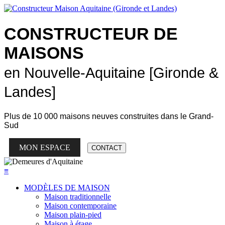
CONSTRUCTEUR DE
MAISONS
en Nouvelle-Aquitaine [Gironde &
Landes]
Plus de
10 000 maisons neuves
construites dans le Grand-
Sud
MON ESPACE
CONTACT
≡
MODÈLES DE MAISON
Maison traditionnelle
Maison contemporaine
Maison plain-pied
Maison à étage