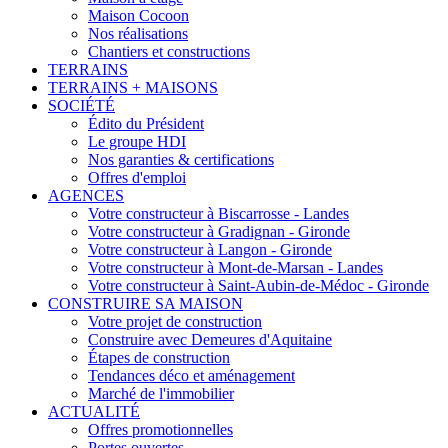
Maison Cocoon
Nos réalisations
Chantiers et constructions
TERRAINS
TERRAINS + MAISONS
SOCIÉTÉ
Édito du Président
Le groupe HDI
Nos garanties & certifications
Offres d'emploi
AGENCES
Votre constructeur à Biscarrosse - Landes
Votre constructeur à Gradignan - Gironde
Votre constructeur à Langon - Gironde
Votre constructeur à Mont-de-Marsan - Landes
Votre constructeur à Saint-Aubin-de-Médoc - Gironde
CONSTRUIRE SA MAISON
Votre projet de construction
Construire avec Demeures d'Aquitaine
Étapes de construction
Tendances déco et aménagement
Marché de l'immobilier
ACTUALITÉ
Offres promotionnelles
Portes ouvertes