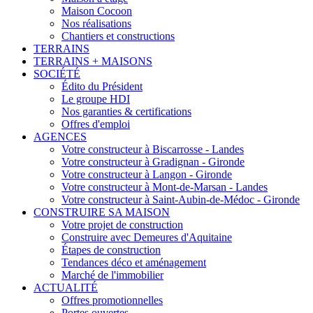
Maison Cocoon
Nos réalisations
Chantiers et constructions
TERRAINS
TERRAINS + MAISONS
SOCIÉTÉ
Édito du Président
Le groupe HDI
Nos garanties & certifications
Offres d'emploi
AGENCES
Votre constructeur à Biscarrosse - Landes
Votre constructeur à Gradignan - Gironde
Votre constructeur à Langon - Gironde
Votre constructeur à Mont-de-Marsan - Landes
Votre constructeur à Saint-Aubin-de-Médoc - Gironde
CONSTRUIRE SA MAISON
Votre projet de construction
Construire avec Demeures d'Aquitaine
Étapes de construction
Tendances déco et aménagement
Marché de l'immobilier
ACTUALITÉ
Offres promotionnelles
Portes ouvertes