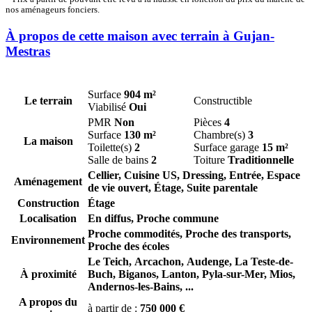
nos aménageurs fonciers.
À propos de cette maison avec terrain à Gujan-
Mestras
Surface
904 m²
Le terrain
Constructible
Viabilisé
Oui
PMR
Non
Pièces
4
Surface
130 m²
Chambre(s)
3
La maison
Toilette(s)
2
Surface garage
15 m²
Salle de bains
2
Toiture
Traditionnelle
Cellier, Cuisine US, Dressing, Entrée, Espace
Aménagement
de vie ouvert, Étage, Suite parentale
Construction
Étage
Localisation
En diffus, Proche commune
Proche commodités, Proche des transports,
Environnement
Proche des écoles
Le Teich,
Arcachon,
Audenge,
La Teste-de-
À proximité
Buch,
Biganos,
Lanton,
Pyla-sur-Mer,
Mios,
Andernos-les-Bains,
...
A propos du
à partir de :
750 000 €