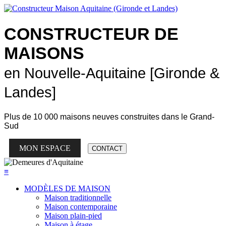
CONSTRUCTEUR DE
MAISONS
en Nouvelle-Aquitaine [Gironde &
Landes]
Plus de
10 000 maisons neuves
construites dans le Grand-
Sud
MON ESPACE
CONTACT
≡
MODÈLES DE MAISON
Maison traditionnelle
Maison contemporaine
Maison plain-pied
Maison à étage