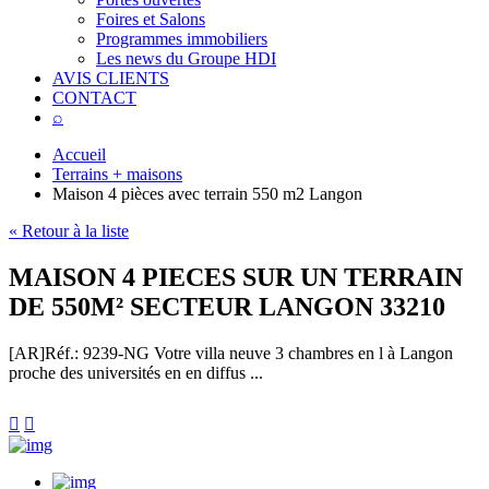
Foires et Salons
Programmes immobiliers
Les news du Groupe HDI
AVIS CLIENTS
CONTACT
⌕
Accueil
Terrains + maisons
Maison 4 pièces avec terrain 550 m2 Langon
« Retour à la liste
MAISON 4 PIECES SUR UN TERRAIN
DE 550M² SECTEUR LANGON 33210
[AR]
Réf.: 9239-NG
Votre villa neuve 3 chambres en l à Langon
proche des universités en en diffus ...

