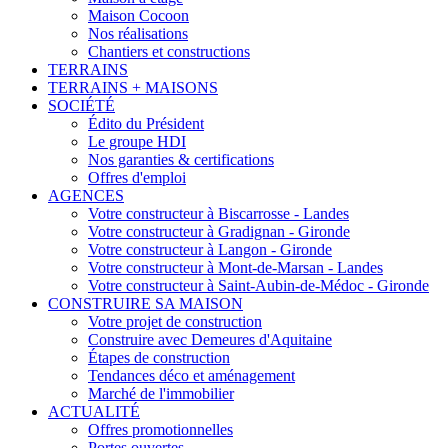
Maison Cocoon
Nos réalisations
Chantiers et constructions
TERRAINS
TERRAINS + MAISONS
SOCIÉTÉ
Édito du Président
Le groupe HDI
Nos garanties & certifications
Offres d'emploi
AGENCES
Votre constructeur à Biscarrosse - Landes
Votre constructeur à Gradignan - Gironde
Votre constructeur à Langon - Gironde
Votre constructeur à Mont-de-Marsan - Landes
Votre constructeur à Saint-Aubin-de-Médoc - Gironde
CONSTRUIRE SA MAISON
Votre projet de construction
Construire avec Demeures d'Aquitaine
Étapes de construction
Tendances déco et aménagement
Marché de l'immobilier
ACTUALITÉ
Offres promotionnelles
Portes ouvertes