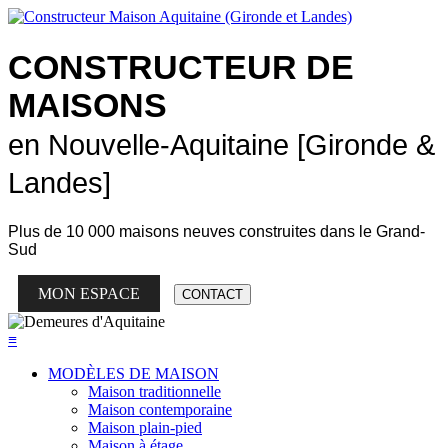
CONSTRUCTEUR DE
MAISONS
en Nouvelle-Aquitaine [Gironde &
Landes]
Plus de
10 000 maisons neuves
construites dans le Grand-
Sud
MON ESPACE
CONTACT
≡
MODÈLES DE MAISON
Maison traditionnelle
Maison contemporaine
Maison plain-pied
Maison à étage