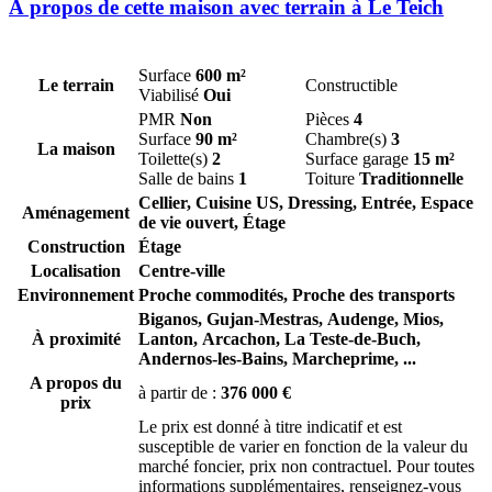
À propos de cette maison avec terrain à Le Teich
Surface
600 m²
Le terrain
Constructible
Viabilisé
Oui
PMR
Non
Pièces
4
Surface
90 m²
Chambre(s)
3
La maison
Toilette(s)
2
Surface garage
15 m²
Salle de bains
1
Toiture
Traditionnelle
Cellier, Cuisine US, Dressing, Entrée, Espace
Aménagement
de vie ouvert, Étage
Construction
Étage
Localisation
Centre-ville
Environnement
Proche commodités, Proche des transports
Biganos,
Gujan-Mestras,
Audenge,
Mios,
À proximité
Lanton,
Arcachon,
La Teste-de-Buch,
Andernos-les-Bains,
Marcheprime,
...
A propos du
à partir de :
376 000 €
prix
Le prix est donné à titre indicatif et est
susceptible de varier en fonction de la valeur du
marché foncier, prix non contractuel. Pour toutes
informations supplémentaires, renseignez-vous