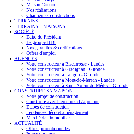
Maison Cocoon
Nos réalisations
Chantiers et constructions
TERRAINS
TERRAINS + MAISONS
SOCIÉTÉ
Édito du Président
Le groupe HDI
Nos garanties & certifications
Offres d'emploi
AGENCES
Votre constructeur à Biscarrosse - Landes
Votre constructeur à Gradignan - Gironde
Votre constructeur à Langon - Gironde
Votre constructeur à Mont-de-Marsan - Landes
Votre constructeur à Saint-Aubin-de-Médoc - Gironde
CONSTRUIRE SA MAISON
Votre projet de construction
Construire avec Demeures d'Aquitaine
Étapes de construction
Tendances déco et aménagement
Marché de l'immobilier
ACTUALITÉ
Offres promotionnelles
Portes ouvertes