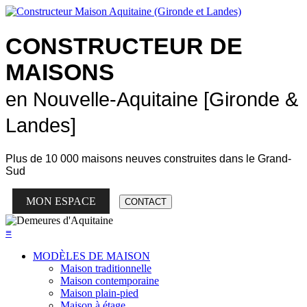
CONSTRUCTEUR DE
MAISONS
en Nouvelle-Aquitaine [Gironde &
Landes]
Plus de
10 000 maisons neuves
construites dans le Grand-
Sud
MON ESPACE
CONTACT
≡
MODÈLES DE MAISON
Maison traditionnelle
Maison contemporaine
Maison plain-pied
Maison à étage