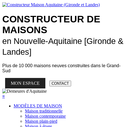
CONSTRUCTEUR DE
MAISONS
en Nouvelle-Aquitaine [Gironde &
Landes]
Plus de
10 000 maisons neuves
construites dans le Grand-
Sud
MON ESPACE
CONTACT
≡
MODÈLES DE MAISON
Maison traditionnelle
Maison contemporaine
Maison plain-pied
Maison à étage