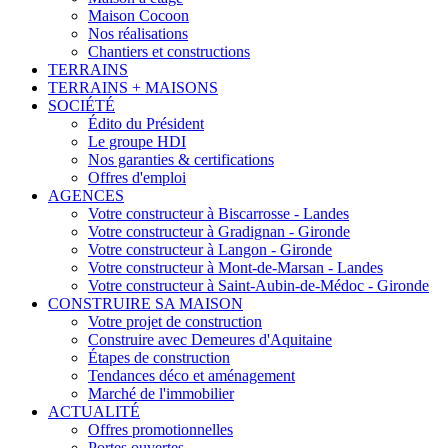
Maison Cocoon
Nos réalisations
Chantiers et constructions
TERRAINS
TERRAINS + MAISONS
SOCIÉTÉ
Édito du Président
Le groupe HDI
Nos garanties & certifications
Offres d'emploi
AGENCES
Votre constructeur à Biscarrosse - Landes
Votre constructeur à Gradignan - Gironde
Votre constructeur à Langon - Gironde
Votre constructeur à Mont-de-Marsan - Landes
Votre constructeur à Saint-Aubin-de-Médoc - Gironde
CONSTRUIRE SA MAISON
Votre projet de construction
Construire avec Demeures d'Aquitaine
Étapes de construction
Tendances déco et aménagement
Marché de l'immobilier
ACTUALITÉ
Offres promotionnelles
Portes ouvertes