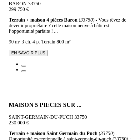
BARON 33750
299 750 €
Terrain + maison 4 pièces Baron
(
33750
) - Vous rêvez de
devenir propriétaire ? cette maison neuve à bâtir est
l’opportunité parfaite ! ...
90 m²
3 ch.
4 p.
Terrain 800 m²
EN SAVOIR PLUS
MAISON 5 PIECES SUR ...
SAINT-GERMAIN-DU-PUCH 33750
230 000 €
Terrain + maison Saint-Germain-du-Puch
(
33750
) -
Opportunité exceptionnelle à saint-germain-du-puch (33750) :