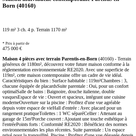
Born (40160)
119 m²
3 ch.
4 p.
Terrain 1170 m²
* Prix à partir de
475 000 €
Maison 4 pièces avec terrain Parentis-en-Born
(40160) - Terrain
généreux de 1180m², découvrez votre future maison conforme à la
réglementation environnementale RE2020. Avec une superficie de
119m², cette maison contemporaine offre un cadre de vie idéal.
Caractéristiques du bien : Surface habitable : 119m²Chambres : 3,
chacune équipée de placardsSuite parentale : Oui, pour un confort
optimalSalle de bains : Baignoire, douche italienne, double
vasquesEspace de vie : Ouvert et spacieux, intégrant une cuisine
moderneOuverture sur la piscine : Profitez d'une vue agréable
depuis votre espace de vieHall d'entrée : Avec placard pour un
rangement pratiqueToilettes : 1 WC séparéCellier : Attenant au
garage de 15m²Porche couvert : Ajoutant une touche esthétique à
l'entréePoints forts : Conformité RE2020 : Bénéficiez des normes
environnementales les plus récentes. Suite parentale : Un espace
privé pour la tranquillité. Piscine : Profitez d'une vue dégagée depuis