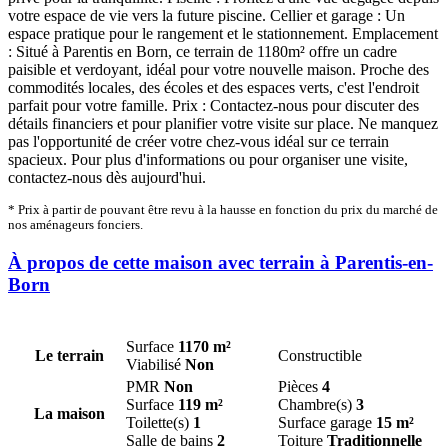
votre espace de vie vers la future piscine. Cellier et garage : Un
espace pratique pour le rangement et le stationnement. Emplacement
: Situé à Parentis en Born, ce terrain de 1180m² offre un cadre
paisible et verdoyant, idéal pour votre nouvelle maison. Proche des
commodités locales, des écoles et des espaces verts, c'est l'endroit
parfait pour votre famille. Prix : Contactez-nous pour discuter des
détails financiers et pour planifier votre visite sur place. Ne manquez
pas l'opportunité de créer votre chez-vous idéal sur ce terrain
spacieux. Pour plus d'informations ou pour organiser une visite,
contactez-nous dès aujourd'hui.
* Prix à partir de pouvant être revu à la hausse en fonction du prix du marché de
nos aménageurs fonciers.
À propos de cette maison avec terrain à Parentis-en-
Born
Surface
1170 m²
Le terrain
Constructible
Viabilisé
Non
PMR
Non
Pièces
4
Surface
119 m²
Chambre(s)
3
La maison
Toilette(s)
1
Surface garage
15 m²
Salle de bains
2
Toiture
Traditionnelle