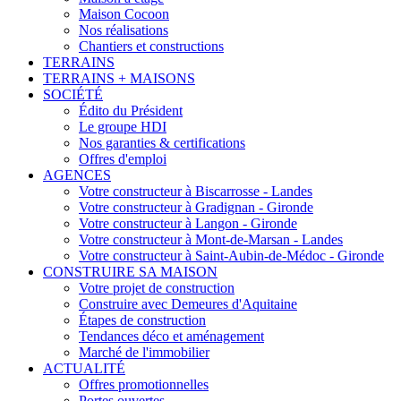
Maison Cocoon
Nos réalisations
Chantiers et constructions
TERRAINS
TERRAINS + MAISONS
SOCIÉTÉ
Édito du Président
Le groupe HDI
Nos garanties & certifications
Offres d'emploi
AGENCES
Votre constructeur à Biscarrosse - Landes
Votre constructeur à Gradignan - Gironde
Votre constructeur à Langon - Gironde
Votre constructeur à Mont-de-Marsan - Landes
Votre constructeur à Saint-Aubin-de-Médoc - Gironde
CONSTRUIRE SA MAISON
Votre projet de construction
Construire avec Demeures d'Aquitaine
Étapes de construction
Tendances déco et aménagement
Marché de l'immobilier
ACTUALITÉ
Offres promotionnelles
Portes ouvertes