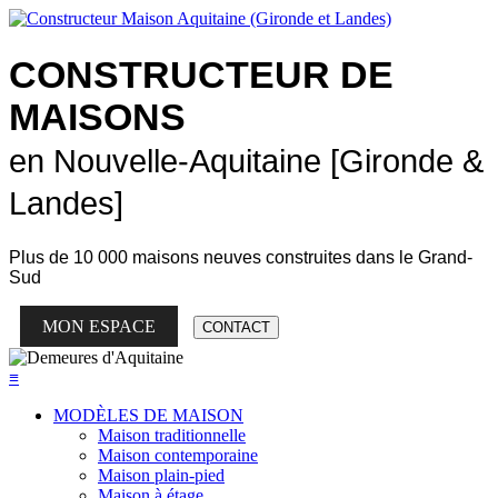
CONSTRUCTEUR DE
MAISONS
en Nouvelle-Aquitaine [Gironde &
Landes]
Plus de
10 000 maisons neuves
construites dans le Grand-
Sud
MON ESPACE
CONTACT
≡
MODÈLES DE MAISON
Maison traditionnelle
Maison contemporaine
Maison plain-pied
Maison à étage