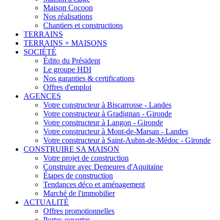
Maison Cocoon
Nos réalisations
Chantiers et constructions
TERRAINS
TERRAINS + MAISONS
SOCIÉTÉ
Édito du Président
Le groupe HDI
Nos garanties & certifications
Offres d'emploi
AGENCES
Votre constructeur à Biscarrosse - Landes
Votre constructeur à Gradignan - Gironde
Votre constructeur à Langon - Gironde
Votre constructeur à Mont-de-Marsan - Landes
Votre constructeur à Saint-Aubin-de-Médoc - Gironde
CONSTRUIRE SA MAISON
Votre projet de construction
Construire avec Demeures d'Aquitaine
Étapes de construction
Tendances déco et aménagement
Marché de l'immobilier
ACTUALITÉ
Offres promotionnelles
Portes ouvertes