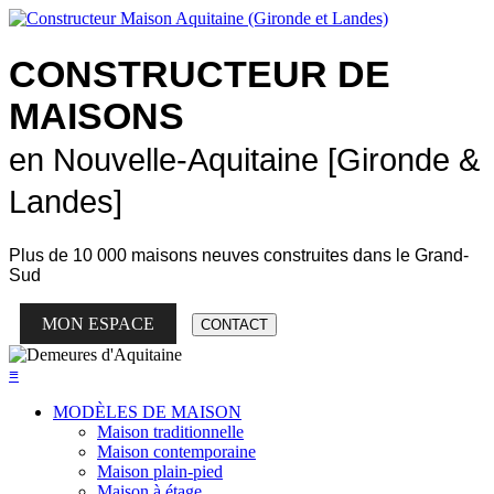
CONSTRUCTEUR DE
MAISONS
en Nouvelle-Aquitaine [Gironde &
Landes]
Plus de
10 000 maisons neuves
construites dans le Grand-
Sud
MON ESPACE
CONTACT
≡
MODÈLES DE MAISON
Maison traditionnelle
Maison contemporaine
Maison plain-pied
Maison à étage