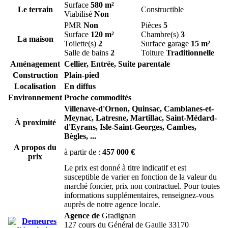
Surface
580 m²
Le terrain
Constructible
Viabilisé
Non
PMR
Non
Pièces
5
Surface
120 m²
Chambre(s)
3
La maison
Toilette(s)
2
Surface garage
15 m²
Salle de bains
2
Toiture
Traditionnelle
Aménagement
Cellier, Entrée, Suite parentale
Construction
Plain-pied
Localisation
En diffus
Environnement
Proche commodités
Villenave-d'Ornon,
Quinsac,
Camblanes-et-
Meynac,
Latresne,
Martillac,
Saint-Médard-
À proximité
d'Eyrans,
Isle-Saint-Georges,
Cambes,
Bègles,
...
A propos du
à partir de :
457 000 €
prix
Le prix est donné à titre indicatif et est
susceptible de varier en fonction de la valeur du
marché foncier, prix non contractuel. Pour toutes
informations supplémentaires, renseignez-vous
auprès de notre agence locale.
Agence de
Gradignan
127 cours du Général de Gaulle 33170