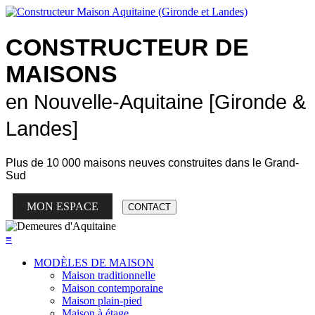
CONSTRUCTEUR DE
MAISONS
en Nouvelle-Aquitaine [Gironde &
Landes]
Plus de
10 000 maisons neuves
construites dans le Grand-
Sud
MON ESPACE
CONTACT
≡
MODÈLES DE MAISON
Maison traditionnelle
Maison contemporaine
Maison plain-pied
Maison à étage