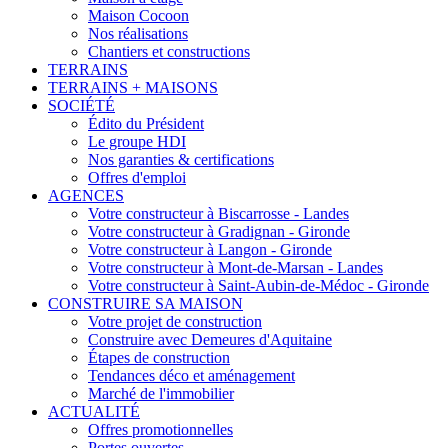
Maison Cocoon
Nos réalisations
Chantiers et constructions
TERRAINS
TERRAINS + MAISONS
SOCIÉTÉ
Édito du Président
Le groupe HDI
Nos garanties & certifications
Offres d'emploi
AGENCES
Votre constructeur à Biscarrosse - Landes
Votre constructeur à Gradignan - Gironde
Votre constructeur à Langon - Gironde
Votre constructeur à Mont-de-Marsan - Landes
Votre constructeur à Saint-Aubin-de-Médoc - Gironde
CONSTRUIRE SA MAISON
Votre projet de construction
Construire avec Demeures d'Aquitaine
Étapes de construction
Tendances déco et aménagement
Marché de l'immobilier
ACTUALITÉ
Offres promotionnelles
Portes ouvertes