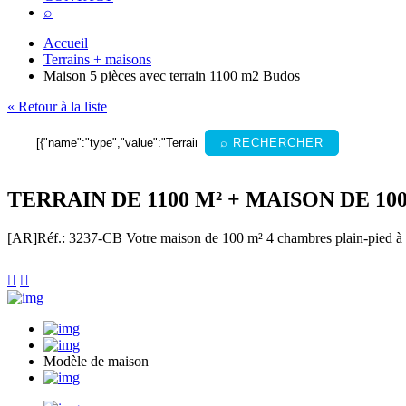
⌕
Accueil
Terrains + maisons
Maison 5 pièces avec terrain 1100 m2 Budos
« Retour à la liste
⌕ RECHERCHER
TERRAIN DE 1100 M² + MAISON DE 1
[AR]
Réf.: 3237-CB
Votre maison de 100 m² 4 chambres plain-pied à B


Modèle de maison