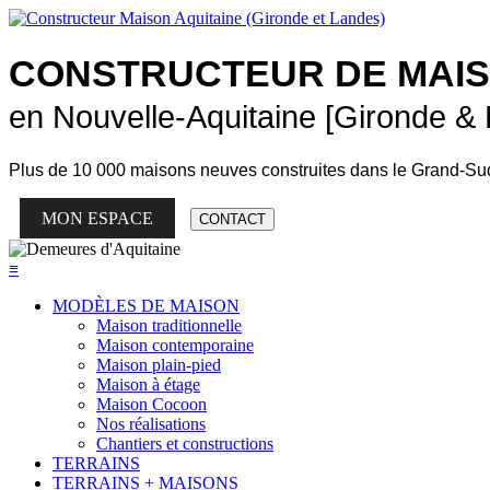
CONSTRUCTEUR DE
MAI
en Nouvelle-Aquitaine [Gironde &
Plus de
10 000 maisons neuves
construites dans le Grand-Su
MON ESPACE
CONTACT
≡
MODÈLES DE MAISON
Maison traditionnelle
Maison contemporaine
Maison plain-pied
Maison à étage
Maison Cocoon
Nos réalisations
Chantiers et constructions
TERRAINS
TERRAINS + MAISONS