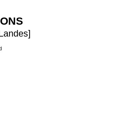
SONS
 Landes]
d