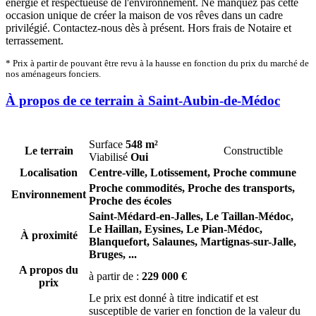
énergie et respectueuse de l'environnement. Ne manquez pas cette
occasion unique de créer la maison de vos rêves dans un cadre
privilégié. Contactez-nous dès à présent. Hors frais de Notaire et
terrassement.
* Prix à partir de pouvant être revu à la hausse en fonction du prix du marché de
nos aménageurs fonciers.
À propos de ce terrain à Saint-Aubin-de-Médoc
Surface
548 m²
Le terrain
Constructible
Viabilisé
Oui
Localisation
Centre-ville, Lotissement, Proche commune
Proche commodités, Proche des transports,
Environnement
Proche des écoles
Saint-Médard-en-Jalles,
Le Taillan-Médoc,
Le Haillan,
Eysines,
Le Pian-Médoc,
À proximité
Blanquefort,
Salaunes,
Martignas-sur-Jalle,
Bruges,
...
A propos du
à partir de :
229 000 €
prix
Le prix est donné à titre indicatif et est
susceptible de varier en fonction de la valeur du