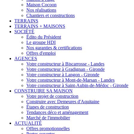
Maison Cocoon
Nos réalisations
Chantiers et constructions
TERRAINS
TERRAINS + MAISONS
SOCIÉTÉ
Édito du Président
Le groupe HDI
Nos garanties & certifications
Offres d'emploi
AGENCES
Votre constructeur à Biscarrosse - Landes
Votre constructeur à Gradignan - Gironde
Votre constructeur à Langon - Gironde
Votre constructeur à Mont-de-Marsan - Landes
Votre constructeur à Saint-Aubin-de-Médoc - Gironde
CONSTRUIRE SA MAISON
Votre projet de construction
Construire avec Demeures d'Aquitaine
Étapes de construction
Tendances déco et aménagement
Marché de l'immobilier
ACTUALITÉ
Offres promotionnelles
Portes ouvertes