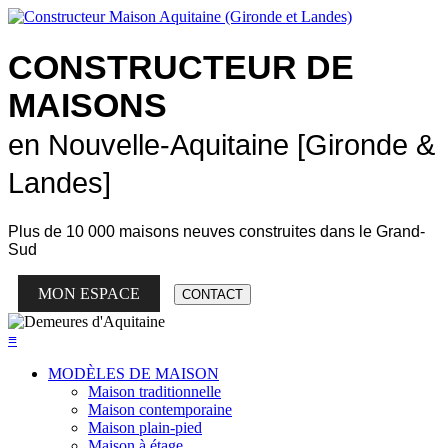
CONSTRUCTEUR DE
MAISONS
en Nouvelle-Aquitaine [Gironde &
Landes]
Plus de
10 000 maisons neuves
construites dans le Grand-
Sud
MON ESPACE
CONTACT
≡
MODÈLES DE MAISON
Maison traditionnelle
Maison contemporaine
Maison plain-pied
Maison à étage