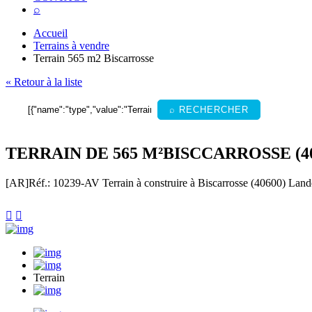
⌕
Accueil
Terrains à vendre
Terrain 565 m2 Biscarrosse
« Retour à la liste
⌕ RECHERCHER
TERRAIN DE 565 M²BISCCARROSSE (40
[AR]
Réf.: 10239-AV
Terrain à construire à Biscarrosse (40600) Land


Terrain