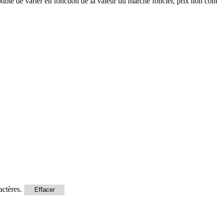
ceptible de varier en fonction de la valeur du marché foncier, prix non c
actères.
Effacer