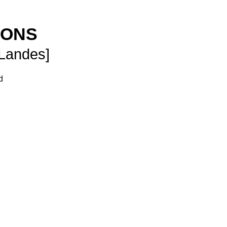
SONS
 Landes]
d