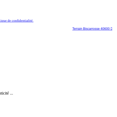
tique de confidentialité.
Terrain Biscarrosse 40600

icité ...