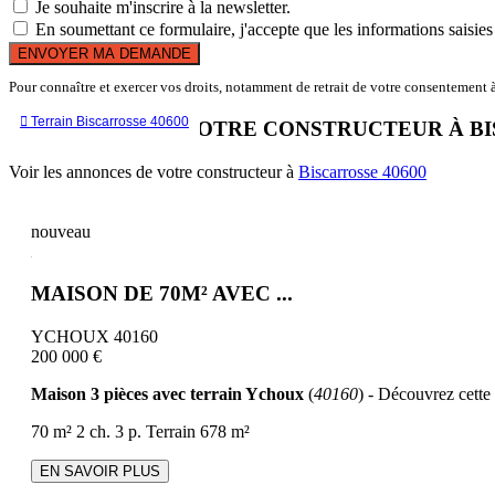
Je souhaite m'inscrire à la newsletter.
En soumettant ce formulaire, j'accepte que les informations saisies 
ENVOYER MA DEMANDE
Pour connaître et exercer vos droits, notamment de retrait de votre consentement à 

Terrain Biscarrosse 40600
LES OFFRES DE VOTRE CONSTRUCTEUR À B
Voir les annonces de votre constructeur à
Biscarrosse 40600
nouveau
MAISON DE 70M² AVEC ...
YCHOUX 40160
200 000 €
Maison 3 pièces avec terrain Ychoux
(
40160
) - Découvrez cette 
70 m²
2 ch.
3 p.
Terrain 678 m²
EN SAVOIR PLUS