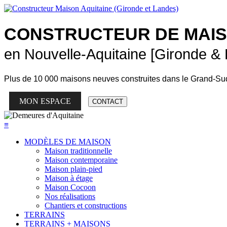
CONSTRUCTEUR DE
MAI
en Nouvelle-Aquitaine [Gironde &
Plus de
10 000 maisons neuves
construites dans le Grand-Su
MON ESPACE
CONTACT
≡
MODÈLES DE MAISON
Maison traditionnelle
Maison contemporaine
Maison plain-pied
Maison à étage
Maison Cocoon
Nos réalisations
Chantiers et constructions
TERRAINS
TERRAINS + MAISONS